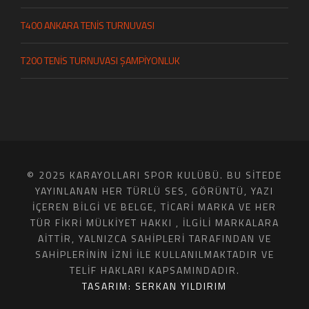
T400 ANKARA TENİS TURNUVASI
T200 TENİS TURNUVASI ŞAMPİYONLUK
© 2025 KARAYOLLARI SPOR KULÜBÜ. BU SITEDE
YAYINLANAN HER TÜRLÜ SES, GÖRÜNTÜ, YAZI
IÇEREN BILGI VE BELGE, TICARI MARKA VE HER
TÜR FIKRI MÜLKIYET HAKKI , ILGILI MARKALARA
AITTIR, YALNIZCA SAHIPLERI TARAFINDAN VE
SAHIPLERININ IZNI ILE KULLANILMAKTADIR VE
TELIF HAKLARI KAPSAMINDADIR.
TASARIM: SERKAN YILDIRIM