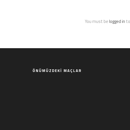
You must be
logged in
to
ÖNÜMÜZDEKI MAÇLAR