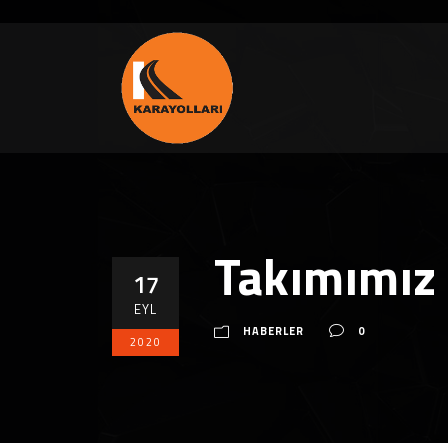
Takımımız 
17
EYL
HABERLER
0
2020