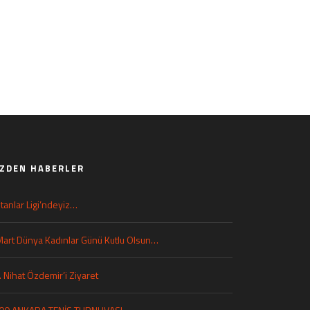
IZDEN HABERLER
ltanlar Ligi’ndeyiz…
Mart Dünya Kadınlar Günü Kutlu Olsun…
. Nihat Özdemir’i Ziyaret