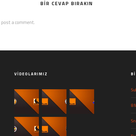
BIR CEVAP BIRAKIN
 post a comment.
VIDEOLARIMIZ
B
Su
8 
Sn